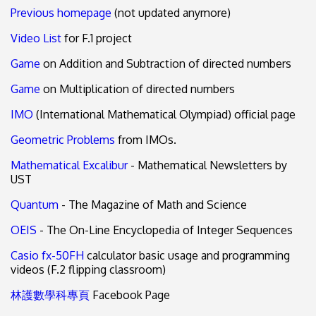
Previous homepage
(not updated anymore)
Video List
for F.1 project
Game
on Addition and Subtraction of directed numbers
Game
on Multiplication of directed numbers
IMO
(International Mathematical Olympiad) official page
Geometric Problems
from IMOs.
Mathematical Excalibur
- Mathematical Newsletters by
UST
Quantum
- The Magazine of Math and Science
OEIS
- The On-Line Encyclopedia of Integer Sequences
Casio fx-50FH
calculator basic usage and programming
videos (F.2 flipping classroom)
林護數學科專頁
Facebook Page