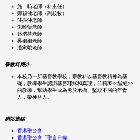
施 昉老師（科主任）
鄭穎健老師（副校牧）
莊振沖老師
朱曉瑩老師
蔡瑞芬老師
吳姍姍老師
潘家駿老師
宗教科簡介
本校乃一所基督教學校，宗教科以基督教精神為基
礎，教導學生認識基督耶穌和真理，並藉著<<聖經>>
的教導，幫助學生成為勇於承擔、堅毅不屈的年青
人，榮神益人。
網站連結
香港聖公會
香港聖公會「聖言日糧」