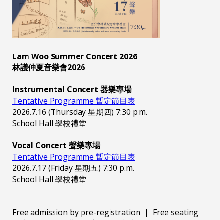
Lam Woo Summer Concert 2026
林護仲夏音樂會2026
Instrumental Concert 器樂專場
Tentative Programme 暫定節目表
2026.7.16 (Thursday 星期四) 7:30 p.m.
School Hall 學校禮堂
Vocal Concert 聲樂專場
Tentative Programme 暫定節目表
2026.7.17 (Friday 星期五) 7:30 p.m.
School Hall 學校禮堂
Free admission by pre-registration | Free seating