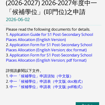
(2026-2027) 2026-2027年度中一
「候補學位」(叩門位)之申請
2026-06-02
Please read the following documents for details.
1.
Application Guide for S1 Post-Secondary School
Places Allocation (English Version)
2.
Application Form for S1 Post-Secondary School
Places Allocation (English Version; doc format)
3.
Application Form for S1 Post-Secondary School
Places Allocation (English Version; pdf format)
詳情請參閱以下文件。
1.
中一「候補學位」申請須知（中文版）
2.
中一「候補學位」申請表（中文版; doc格式）
3.
中一「候補學位」申請表（中文版; pdf格式）