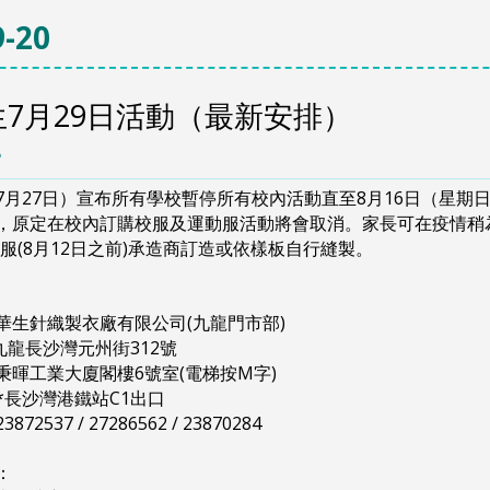
-20
7月29日活動（最新安排）
8
7月27日）宣布所有學校暫停所有校內活動直至8月16日（星期
，原定在校內訂購校服及運動服活動將會取消。家長可在疫情稍為
服(8月12日之前)承造商訂造或依樣板自行縫製。
華生針織製衣廠有限公司(九龍門市部)
長沙灣元州街312號
工業大廈閣樓6號室(電梯按M字)
*長沙灣港鐵站C1出口
37 / 27286562 / 23870284
：