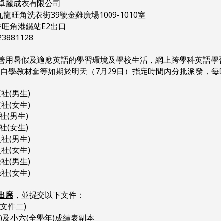
卓麗成衣有限公司
角洗衣街39號金雞廣場1009-1010室
*旺角港鐵站E2出口
81128
用暑假及適應英語的學習環境及學校生活，網上跨學科英語學習(LA
、英語自學教材套等如期於明天（7月29日）指定時間內分批派發，
 紅社(男生)
 紅社(女生)
0黃社(男生)
0黃社(女生)
 藍社(男生)
 藍社(女生)
 綠社(男生)
 綠社(女生)
出席
，並提交以下文件：
(文件二)
學年)及小六(全學年)成績表副本