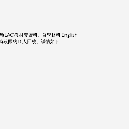
C)教材套資料、自學材料 English
每時段限約16人回校。詳情如下：