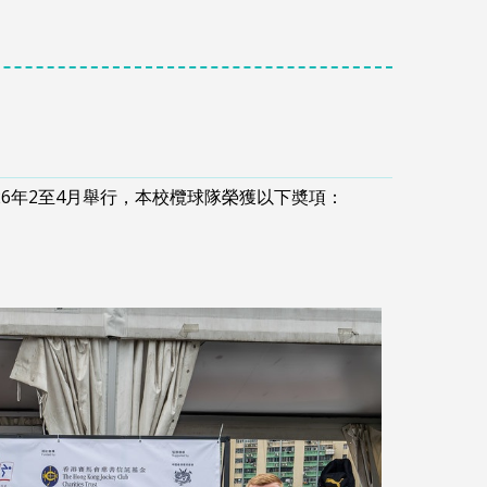
026年2至4月舉行，本校欖球隊榮獲以下奬項：