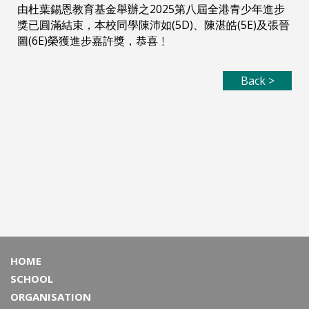
由杜葉錫恩教育基金舉辦之2025第八屆全港青少年進步
獎已圓滿結束，本校同學陳沛如(5D)、陳湛皓(5E)及張晉
圖(6E)榮獲進步嘉許獎，恭喜﹗
Back >
HOME
SCHOOL
ORGANISATION