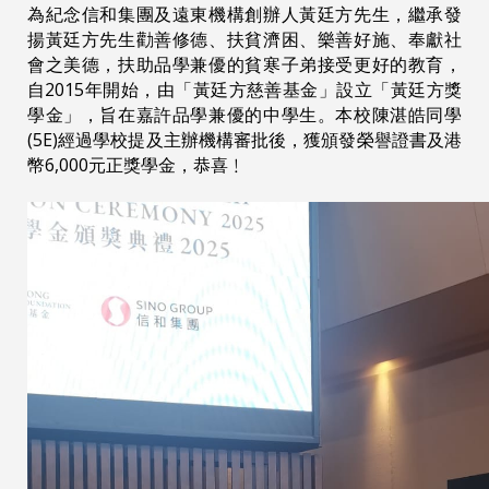
為紀念信和集團及遠東機構創辦人黃廷方先生，繼承發
揚黃廷方先生勸善修德、扶貧濟困、樂善好施、奉獻社
會之美德，扶助品學兼優的貧寒子弟接受更好的教育，
自2015年開始，由「黃廷方慈善基金」設立「黃廷方獎
學金」，旨在嘉許品學兼優的中學生。本校陳湛皓同學
(5E)經過學校提及主辦機構審批後，獲頒發榮譽證書及港
幣6,000元正獎學金，恭喜﹗